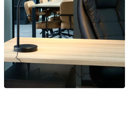
О КОМПАНИИ
ГРУППА КОМПАНИЙ
БАУ ПРОЕКТ
Наша компания на протяжении многих лет
показывает высокий уровень профессионализма
в сфере проектирования, строительства
и отделочных работ. Мы осуществляем проекты
любой сложности, опираясь на многолетний опыт
и глубокие знания современных технологий, что
позволяет нам удовлетворять самые