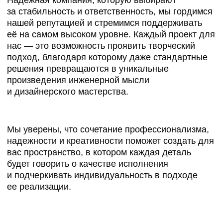
13+
лет опыта
200+