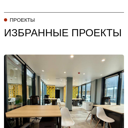
Москва, ул. Б.Почтовая 26В с2,
офис 216, БЦ Post Plaza
Навигация
Главная
О компании
Услуги
Проекты
Заказчики
Контакты
ООО «СК БАУ ПРОЕКТ»
Политика
ИНН 7722745767
конфиденциальности
Лицензии
Разработка сайта