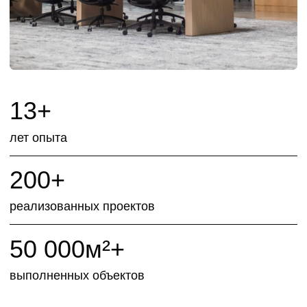
БЕРЕМСЯ ЗА
СЛОЖНЫЕ ЗАДАЧИ И
КОНСУЛЬТИРУЕМ
КЛИЕНТОВ НА ВСЕХ
ЭТАПАХ
ТЕХНИЧЕСКОЕ
ОТДЕЛОЧН
ОБСЛЕДОВАНИЕ
РАБОТЫ
После проведения обследования
Наша компания 
мы подготавливаем подробное техническое
на качественно
заключение, в котором содержатся
сложности.
рекомендации по дальнейшим действиям
и мероприятиям для обеспечения
Мы предоставля
безопасности и надежности вашего объекта.
по внутренней и
изготовление де
Также проводим оценку влияния
отделки, изгото
строительства на смежные объекты,
предоставляя клиентам полную